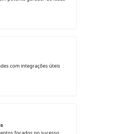
ades com integrações úteis
os
mentos focados no sucesso