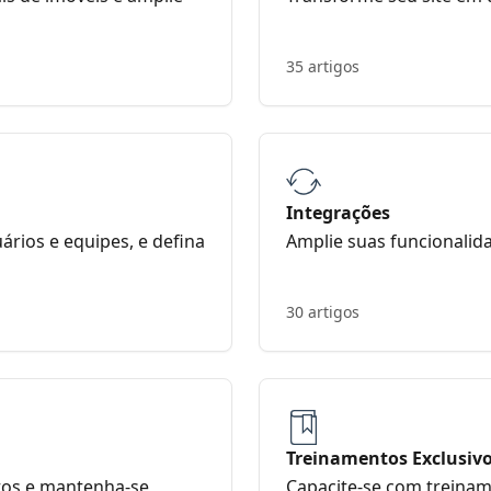
35 artigos
Integrações
uários e equipes, e defina
Amplie suas funcionalid
30 artigos
Treinamentos Exclusiv
tos e mantenha-se
Capacite-se com treina